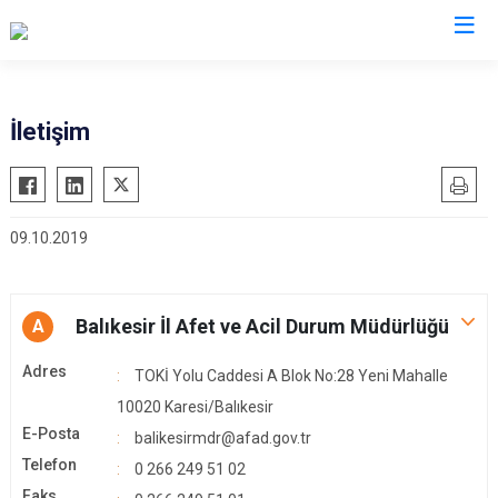
AFAD İl Müdürlükleri
İletişim
09.10.2019
Balıkesir İl Afet ve Acil Durum Müdürlüğü
A
Adres
TOKİ Yolu Caddesi A Blok No:28 Yeni Mahalle
10020 Karesi/Balıkesir
E-Posta
balikesirmdr@afad.gov.tr
Telefon
0 266 249 51 02
Faks